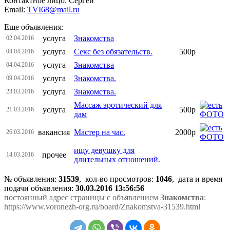
Контактное лицо: Сергей
Email:
TVI68@mail.ru
Еще объявления:
услуга
Знакомства
02.04.2016
услуга
Секс без обязательств.
500р
04.04.2016
услуга
Знакомства
04.04.2016
услуга
Знакомства.
09.04.2016
услуга
Знакомства.
23.03.2016
Массаж эротический для
услуга
500р
21.03.2016
дам
вакансия
Мастер на час.
2000р
26.03.2016
ищу девушку для
прочее
14.03.2016
длительных отношений.
№ объявления:
31539
, кол-во просмотров
:
1046
, дата и время
подачи объявления:
30.03.2016 13:56:56
постоянный адрес страницы с объявлением
Знакомства
:
https://www.voronezh-org.ru/board/Znakomstva-31539.html