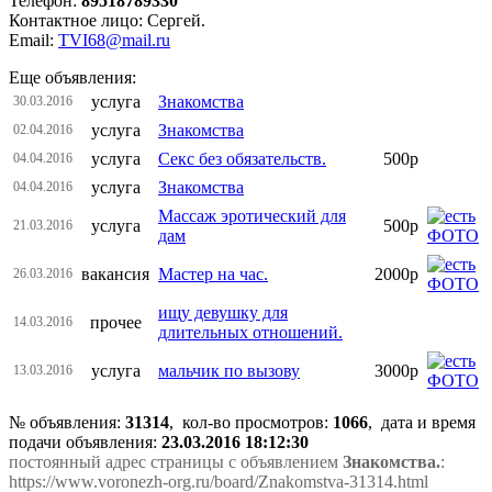
Телефон:
89518789330
Контактное лицо: Сергей.
Email:
TVI68@mail.ru
Еще объявления:
услуга
Знакомства
30.03.2016
услуга
Знакомства
02.04.2016
услуга
Секс без обязательств.
500р
04.04.2016
услуга
Знакомства
04.04.2016
Массаж эротический для
услуга
500р
21.03.2016
дам
вакансия
Мастер на час.
2000р
26.03.2016
ищу девушку для
прочее
14.03.2016
длительных отношений.
услуга
мальчик по вызову
3000р
13.03.2016
№ объявления:
31314
, кол-во просмотров
:
1066
, дата и время
подачи объявления:
23.03.2016 18:12:30
постоянный адрес страницы с объявлением
Знакомства.
:
https://www.voronezh-org.ru/board/Znakomstva-31314.html