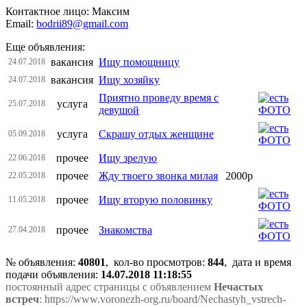
Контактное лицо: Максим
Email:
bodrii89@gmail.com
Еще объявления:
вакансия
Ищу помощницу
24.07.2018
вакансия
Ищу хозяйку
24.07.2018
Приятно проведу время с
услуга
25.07.2018
девушой
услуга
Скрашу отдых женщине
05.09.2018
прочее
Ищу зрелую
22.06.2018
прочее
Жду твоего звонка милая
2000р
22.05.2018
прочее
Ищу вторую половинку
11.05.2018
прочее
Знакомства
27.04.2018
№ объявления:
40801
, кол-во просмотров
:
844
, дата и время
подачи объявления:
14.07.2018 11:18:55
постоянный адрес страницы с объявлением
Нечастых
встреч
: https://www.voronezh-org.ru/board/Nechastyh_vstrech-