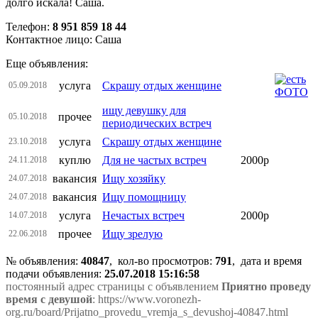
долго искала! Саша.
Телефон:
8 951 859 18 44
Контактное лицо: Саша
Еще объявления:
услуга
Скрашу отдых женщине
05.09.2018
ищу девушку для
прочее
05.10.2018
периодических встреч
услуга
Скрашу отдых женщине
23.10.2018
куплю
Для не частых встреч
2000р
24.11.2018
вакансия
Ищу хозяйку
24.07.2018
вакансия
Ищу помощницу
24.07.2018
услуга
Нечастых встреч
2000р
14.07.2018
прочее
Ищу зрелую
22.06.2018
№ объявления:
40847
, кол-во просмотров
:
791
, дата и время
подачи объявления:
25.07.2018 15:16:58
постоянный адрес страницы с объявлением
Приятно проведу
время с девушой
: https://www.voronezh-
org.ru/board/Prijatno_provedu_vremja_s_devushoj-40847.html