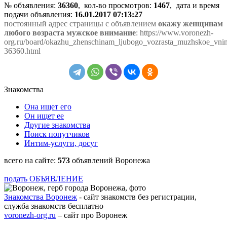
№ объявления:
36360
, кол-во просмотров
:
1467
, дата и время
подачи объявления:
16.01.2017 07:13:27
постоянный адрес страницы с объявлением
окажу женщинам
любого возраста мужское внимание
: https://www.voronezh-
org.ru/board/okazhu_zhenschinam_ljubogo_vozrasta_muzhskoe_vni
36360.html
Знакомства
Она ищет его
Он ищет ее
Другие знакомства
Поиск попутчиков
Интим-услуги, досуг
всего на сайте:
573
объявлений Воронежа
подать ОБЪЯВЛЕНИЕ
Знакомства Воронеж
- сайт знакомств без регистрации,
служба знакомств бесплатно
voronezh-org.ru
– сайт про Воронеж