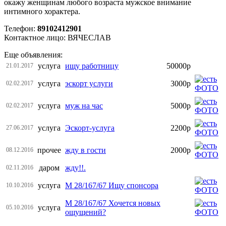
окажу женщинам любого возраста мужское внимание
интимного хорактера.
Телефон:
89102412901
Контактное лицо: ВЯЧЕСЛАВ
Еще объявления:
услуга
ищу работницу
50000р
21.01.2017
услуга
эскорт услуги
3000р
02.02.2017
услуга
муж на час
5000р
02.02.2017
услуга
Эскорт-услуга
2200р
27.06.2017
прочее
жду в гости
2000р
08.12.2016
даром
жду!!.
02.11.2016
услуга
М 28/167/67 Ищу спонсора
10.10.2016
М 28/167/67 Хочется новых
услуга
05.10.2016
ощущений?