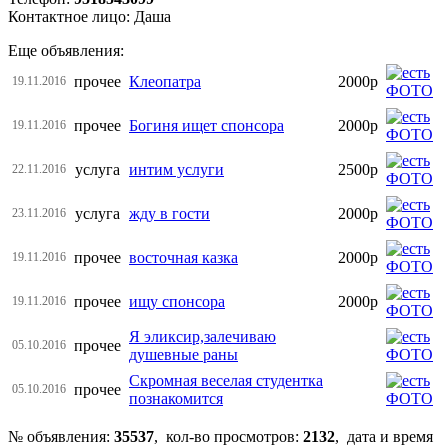
Контактное лицо: Даша
Еще объявления:
прочее
Клеопатра
2000р
19.11.2016
прочее
Богиня ищет спонсора
2000р
19.11.2016
услуга
интим услуги
2500р
22.11.2016
услуга
жду в гости
2000р
23.11.2016
прочее
восточная казка
2000р
19.11.2016
прочее
ищу спонсора
2000р
19.11.2016
Я эликсир,залечиваю
прочее
05.10.2016
душевные раны
Cкромная веселая студентка
прочее
05.10.2016
познакомится
№ объявления:
35537
, кол-во просмотров
:
2132
, дата и время