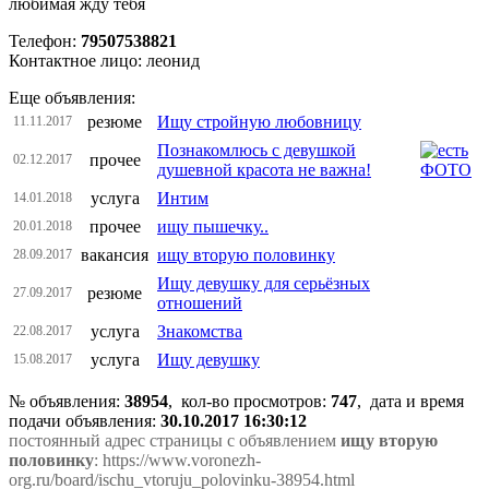
любимая жду тебя
Телефон:
79507538821
Контактное лицо: леонид
Еще объявления:
резюме
Ищу стройную любовницу
11.11.2017
Познакомлюсь с девушкой
прочее
02.12.2017
душевной красота не важна!
услуга
Интим
14.01.2018
прочее
ищу пышечку..
20.01.2018
вакансия
ищу вторую половинку
28.09.2017
Ищу девушку для серьёзных
резюме
27.09.2017
отношений
услуга
Знакомства
22.08.2017
услуга
Ищу девушку
15.08.2017
№ объявления:
38954
, кол-во просмотров
:
747
, дата и время
подачи объявления:
30.10.2017 16:30:12
постоянный адрес страницы с объявлением
ищу вторую
половинку
: https://www.voronezh-
org.ru/board/ischu_vtoruju_polovinku-38954.html