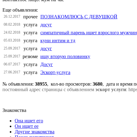
Еще объявления:
прочее
ПОЗНАКОМЛЮСЬ С ДЕВУШКОЙ
26.12.2017
услуга
досуг
08.02.2018
услуга
симпатичный парень ищет взрослого мужчину
24.02.2018
услуга
куни интим и тд
05.03.2018
услуга
досуг
25.09.2017
резюме
ищу вторую половинку
25.09.2017
услуга
Досуг
06.07.2017
услуга
Эскорт-услуга
27.06.2017
№ объявления:
38955
, кол-во просмотров
:
3680
, дата и время 
постоянный адрес страницы с объявлением
эскорт услуги
: htt
Знакомства
Она ищет его
Он ищет ее
Другие знакомства