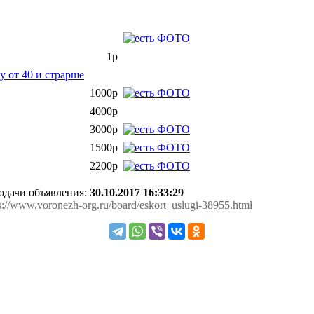
1р
 от 40 и страрше
1000р
4000р
3000р
1500р
2200р
подачи объявления:
30.10.2017 16:33:29
ps://www.voronezh-org.ru/board/eskort_uslugi-38955.html