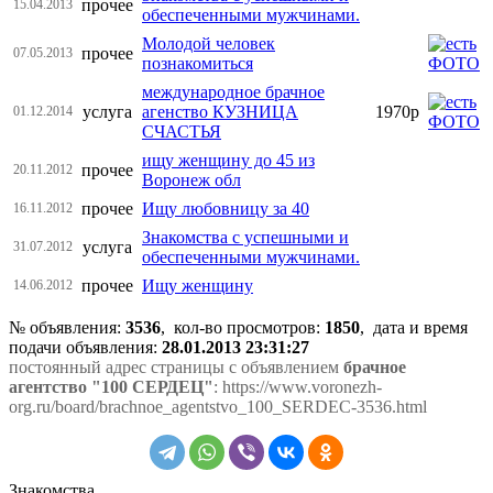
прочее
15.04.2013
обеспеченными мужчинами.
Молодой человек
прочее
07.05.2013
познакомиться
международное брачное
услуга
агенство КУЗНИЦА
1970р
01.12.2014
СЧАСТЬЯ
ищу женщину до 45 из
прочее
20.11.2012
Воронеж обл
прочее
Ищу любовницу за 40
16.11.2012
Знакомства с успешными и
услуга
31.07.2012
обеспеченными мужчинами.
прочее
Ищу женщину
14.06.2012
№ объявления:
3536
, кол-во просмотров
:
1850
, дата и время
подачи объявления:
28.01.2013 23:31:27
постоянный адрес страницы с объявлением
брачное
агентство "100 СЕРДЕЦ"
: https://www.voronezh-
org.ru/board/brachnoe_agentstvo_100_SERDEC-3536.html
Знакомства