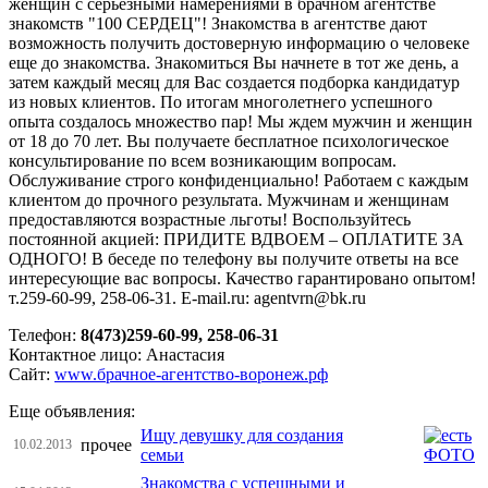
женщин с серьезными намерениями в брачном агентстве
знакомств "100 СЕРДЕЦ"! Знакомства в агентстве дают
возможность получить достоверную информацию о человеке
еще до знакомства. Знакомиться Вы начнете в тот же день, а
затем каждый месяц для Вас создается подборка кандидатур
из новых клиентов. По итогам многолетнего успешного
опыта создалось множество пар! Мы ждем мужчин и женщин
от 18 до 70 лет. Вы получаете бесплатное психологическое
консультирование по всем возникающим вопросам.
Обслуживание строго конфиденциально! Работаем с каждым
клиентом до прочного результата. Мужчинам и женщинам
предоставляются возрастные льготы! Воспользуйтесь
постоянной акцией: ПРИДИТЕ ВДВОЕМ – ОПЛАТИТЕ ЗА
ОДНОГО! В беседе по телефону вы получите ответы на все
интересующие вас вопросы. Качество гарантировано опытом!
т.259-60-99, 258-06-31. E-mail.ru: agentvrn@bk.ru
Телефон:
8(473)259-60-99, 258-06-31
Контактное лицо: Анастасия
Сайт:
www.брачное-агентство-воронеж.рф
Еще объявления:
Ищу девушку для создания
прочее
10.02.2013
семьи
Знакомства с успешными и