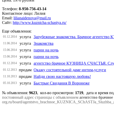
Цена: 1970 рублей
Телефон:
8-950-756-43-14
Контактное лицо: Лилия
Email:
lilianaidenova@mail.ru
Сайт:
http://www.kuznicha-schastya.ru/
Еще объявления:
услуга
Зарубежные знакомства. Брачное агентств
01.12.2014
услуга
Знакомства
11.06.2014
услуга
парни на ночь
15.06.2014
услуга
парни на ночь
15.06.2014
услуга
агентство брачное КУЗНИЦА СЧАСТЬЯ. Служ
01.12.2014
продам
Окажу состоятельной даме интим-услуги
01.12.2013
продам
Найди свою настоящую любовь!
11.10.2013
услуга
Быстрые Свидания В Воронеже
05.10.2013
№ объявления:
9623
, кол-во просмотров
:
1719
, дата и время п
постоянный адрес страницы с объявлением
агентство брачн
org.ru/board/agentstvo_brachnoe_KUZNICA_SChASTJa_Sluzhba_