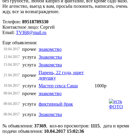
без грубости, любой каприз и фантазии, все кроме садо мазо.
Не агенство, выезд к вам, просьба позонить, написать, очень
жду, все за вознаграждение.
Телефон:
89518789330
Контактное лицо: Сергей
Email:
TVI68@mail.ru
Еще объявления:
прочее
знакомство
10.04.2017
услуга
Знакомства
12.04.2017
услуга
Знакомства
15.04.2017
Парeнь, 22 года, ищeт
прочее
21.04.2017
дeвушку
услуга
Мастер секса Саша
1000р
10.04.2017
прочее
знакомство
09.04.2017
услуга
фиктивный брак
09.04.2017
услуга
Знакомства
06.04.2017
№ объявления:
37369
, кол-во просмотров
:
1115
, дата и время
подачи объявления:
10.04.2017 15:02:36