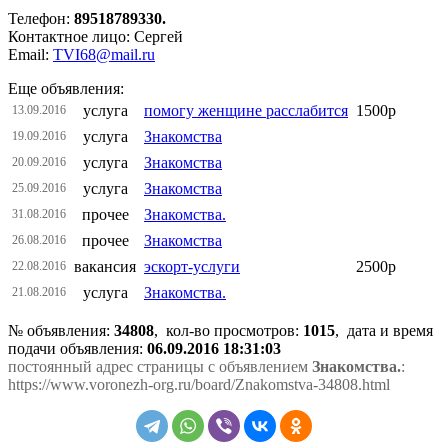
Телефон:
89518789330.
Контактное лицо: Сергей
Email:
TVI68@mail.ru
Еще объявления:
услуга
помогу женщине расслабится
1500р
13.09.2016
услуга
Знакомства
19.09.2016
услуга
Знакомства
20.09.2016
услуга
Знакомства
25.09.2016
прочее
Знакомства.
31.08.2016
прочее
Знакомства
26.08.2016
вакансия
эскорт-услуги
2500р
22.08.2016
услуга
Знакомства.
21.08.2016
№ объявления:
34808
, кол-во просмотров
:
1015
, дата и время
подачи объявления:
06.09.2016 18:31:03
постоянный адрес страницы с объявлением
Знакомства.
:
https://www.voronezh-org.ru/board/Znakomstva-34808.html