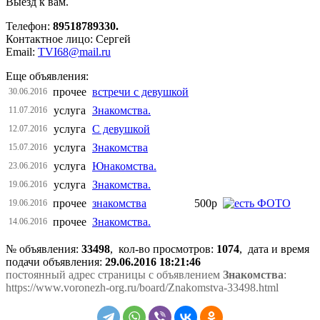
Выезд к вам.
Телефон:
89518789330.
Контактное лицо: Сергей
Email:
TVI68@mail.ru
Еще объявления:
прочее
встречи с девушкой
30.06.2016
услуга
Знакомства.
11.07.2016
услуга
С девушкой
12.07.2016
услуга
Знакомства
15.07.2016
услуга
Юнакомства.
23.06.2016
услуга
Знакомства.
19.06.2016
прочее
знакомства
500р
19.06.2016
прочее
Знакомства.
14.06.2016
№ объявления:
33498
, кол-во просмотров
:
1074
, дата и время
подачи объявления:
29.06.2016 18:21:46
постоянный адрес страницы с объявлением
Знакомства
:
https://www.voronezh-org.ru/board/Znakomstva-33498.html