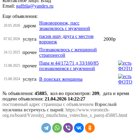
Контактное лицо: Влад
Email:
gaffrila@yandex.ru
Еще объявления:
Нововоронеж, пасс
даром
20.05.2026
знакомлюсь с мужчиной
пасив ищу друга с местом
услуга
2000р
07.02.2026
воронеж
Познакомлюсь с женщиной
прочее
24.12.2025
страпонесой
Пара м 44/172/71 д 33/160/85
прочее
15.08.2025
познакомимся с мужчиной
услуга
В поисках женщины
15.08.2024
№ объявления:
45885
, кол-во просмотров
:
209
, дата и время
подачи объявления:
21.04.2026 14:22:27
постоянный адрес страницы с объявлением
Взрослый
мужчина встречусь с парой
: https://www.voronezh-
org.ru/board/Vzroslyj_muzhchina_vstrechus_s_paroj-45885.html