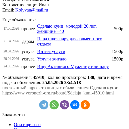
Контактное лицо: Иван
Email:
Kolyvan@mail.ru
Еще объявления:
Сделаю куни, молодой 20 лет,
прочее
500р
17.06.2026
женщине +40
Пара ищет пару для совместного
даром
21.04.2026
отдыха
услуга
Интим услуги
1500р
20.04.2026
услуга
Услуги жигало
1500р
20.04.2026
прочее
Ищу Активного Мужчину или пару
24.03.2026
№ объявления:
45910
, кол-во просмотров
:
130
, дата и время
подачи объявления:
25.05.2026 23:42:18
постоянный адрес страницы с объявлением
Сделаю куни
:
https://www.voronezh-org.ru/board/Sdelaju_kuni-45910.html
Знакомства
Она ищет его