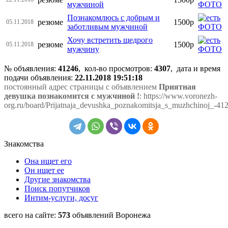
мужчиной
Познакомлюсь с добрым и
резюме
1500р
05.11.2018
заботливым мужчиной
Хочу встретить щедрого
резюме
1500р
05.11.2018
мужчину
№ объявления:
41246
, кол-во просмотров
:
4307
, дата и время
подачи объявления:
22.11.2018 19:51:18
постоянный адрес страницы с объявлением
Приятная
девушка познакомится с мужчиной !
: https://www.voronezh-
org.ru/board/Prijatnaja_devushka_poznakomitsja_s_muzhchinoj_-41
Знакомства
Она ищет его
Он ищет ее
Другие знакомства
Поиск попутчиков
Интим-услуги, досуг
всего на сайте:
573
объявлений Воронежа