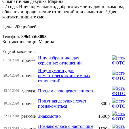
Симпатичная девушка Марина
22 года. Ищу нормального, доброго мужчину для знакомства,
общения и продолжение отношений при симпатии. ! Для
контакта пишите смс !
Цена: 200 рублей
Телефон:
89645563093
Контактное лицо: Марина
Еще объявления:
Ищу избранника для
прочее
01.01.2020
серьёзных отношений
Ищу мужчину для
прочее
романтических-интимных
29.04.2020
отношений
услуга
Продам свою девственность
15.05.2020
Приятная девушка хочет
прочее
300р
10.09.2020
познакомиться
резюме
Знакомство
1500р
22.11.2018
Познакомлюсь с настоящим
резюме
1500р
22.11.2018