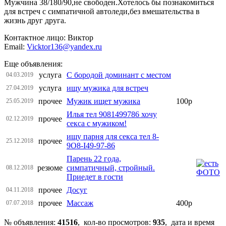
Мужчина 38/180/90,не свободен.Хотелось бы познакомиться
для встреч с симпатичной автоледи,без вмешательства в
жизнь друг друга.
Контактное лицо: Виктор
Email:
Vicktor136@yandex.ru
Еще объявления:
услуга
С бородой доминант с местом
04.03.2019
услуга
ищу мужика для встреч
27.04.2019
прочее
Мужик ищет мужика
100р
25.05.2019
Илья тел 9081499786 хочу
прочее
02.12.2019
секса с мужиком!
ищу парня для секса тел 8-
прочее
25.12.2018
9O8-I49-97-86
Парень 22 года,
резюме
симпатичный, стройный.
08.12.2018
Приедет в гости
прочее
Досуг
04.11.2018
прочее
Массаж
400р
07.07.2018
№ объявления:
41516
, кол-во просмотров
:
935
, дата и время