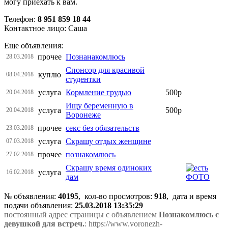
могу приехать к вам.
Телефон:
8 951 859 18 44
Контактное лицо: Саша
Еще объявления:
прочее
Познанакомлюсь
28.03.2018
Спонсор для красивой
куплю
08.04.2018
студентки
услуга
Кормление грудью
500р
20.04.2018
Ищу беременную в
услуга
500р
20.04.2018
Воронеже
прочее
секс без обязательств
23.03.2018
услуга
Скрашу отдых женщине
07.03.2018
прочее
познакомлюсь
27.02.2018
Скрашу время одиноких
услуга
16.02.2018
дам
№ объявления:
40195
, кол-во просмотров
:
918
, дата и время
подачи объявления:
25.03.2018 13:35:29
постоянный адрес страницы с объявлением
Познакомлюсь с
девушкой для встреч.
: https://www.voronezh-