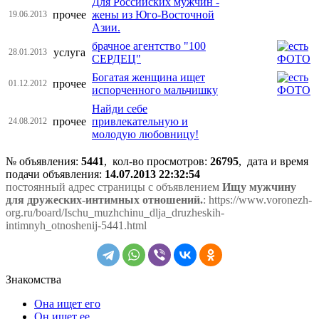
Для Российских мужчин -
прочее
жены из Юго-Восточной
19.06.2013
Азии.
брачное агентство "100
услуга
28.01.2013
СЕРДЕЦ"
Богатая женщина ищет
прочее
01.12.2012
испорченного мальчишку
Найди себе
прочее
привлекательную и
24.08.2012
молодую любовницу!
№ объявления:
5441
, кол-во просмотров
:
26795
, дата и время
подачи объявления:
14.07.2013 22:32:54
постоянный адрес страницы с объявлением
Ищу мужчину
для дружеских-интимных отношений.
: https://www.voronezh-
org.ru/board/Ischu_muzhchinu_dlja_druzheskih-
intimnyh_otnoshenij-5441.html
Знакомства
Она ищет его
Он ищет ее