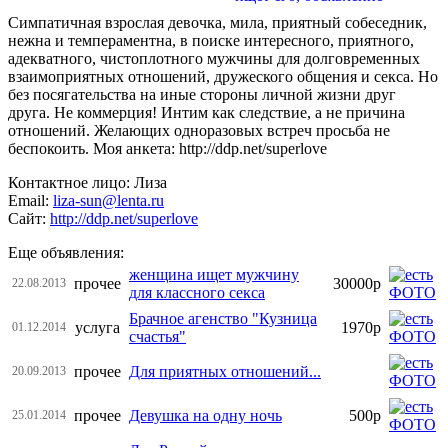
Симпатичная взрослая девочка, мила, приятный собеседник,
нежна и темпераментна, в поиске интересного, приятного,
адекватного, чистоплотного мужчины для долговременных
взаимоприятных отношений, дружеского общения и cекcа. Но
без посягательства на иные стороны личной жизни друг
друга. Не коммерция! Интим как следствие, а не причина
отношений. Желающих одноразовых встреч просьба не
беспокоить. Моя анкета: http://ddp.net/superlove
Контактное лицо: Лиза
Email:
liza-sun@lenta.ru
Сайт:
http://ddp.net/superlove
Еще объявления:
женщина ищет мужчину
прочее
30000р
22.08.2013
для классного секса
Брачное агенство "Кузница
услуга
1970р
01.12.2014
счастья"
прочее
Для приятных отношений...
20.09.2013
прочее
Девушка на одну ночь
500р
25.01.2014