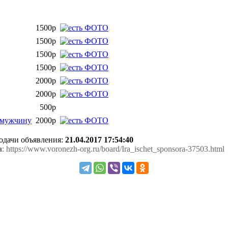
1500р
1500р
1500р
1500р
2000р
2000р
500р
о мужчину
2000р
подачи объявления:
21.04.2017 17:54:40
а
: https://www.voronezh-org.ru/board/Ira_ischet_sponsora-37503.html