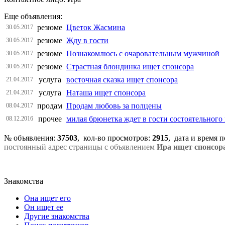
Еще объявления:
резюме
Цветок Жасмина
30.05.2017
резюме
Жду в гости
30.05.2017
резюме
Познакомлюсь с очаровательным мужчиной
30.05.2017
резюме
Страстная блондинка ищет спонсора
30.05.2017
услуга
восточная сказка ищет спонсора
21.04.2017
услуга
Наташа ищет спонсора
21.04.2017
продам
Продам любовь за полцены
08.04.2017
прочее
милая брюнетка ждет в гости состоятельног
08.12.2016
№ объявления:
37503
, кол-во просмотров
:
2915
, дата и время 
постоянный адрес страницы с объявлением
Ира ищет спонсор
Знакомства
Она ищет его
Он ищет ее
Другие знакомства