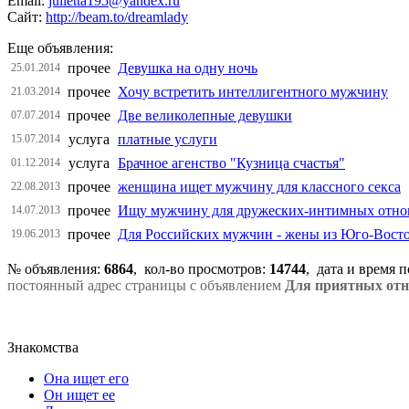
Email:
julietta195@yandex.ru
Сайт:
http://beam.to/dreamlady
Еще объявления:
прочее
Девушка на одну ночь
25.01.2014
прочее
Хочу встретить интеллигентного мужчину
21.03.2014
прочее
Две великолепные девушки
07.07.2014
услуга
платные услуги
15.07.2014
услуга
Брачное агенство "Кузница счастья"
01.12.2014
прочее
женщина ищет мужчину для классного секса
22.08.2013
прочее
Ищу мужчину для дружеских-интимных отно
14.07.2013
прочее
Для Российских мужчин - жены из Юго-Вост
19.06.2013
№ объявления:
6864
, кол-во просмотров
:
14744
, дата и время 
постоянный адрес страницы с объявлением
Для приятных отн
Знакомства
Она ищет его
Он ищет ее