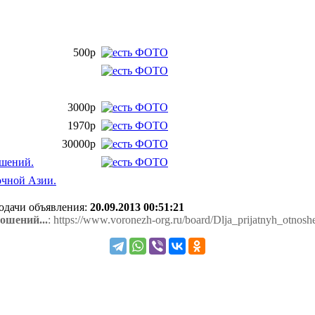
500р
3000р
1970р
30000р
шений.
очной Азии.
подачи объявления:
20.09.2013 00:51:21
ошений...
: https://www.voronezh-org.ru/board/Dlja_prijatnyh_otnosh