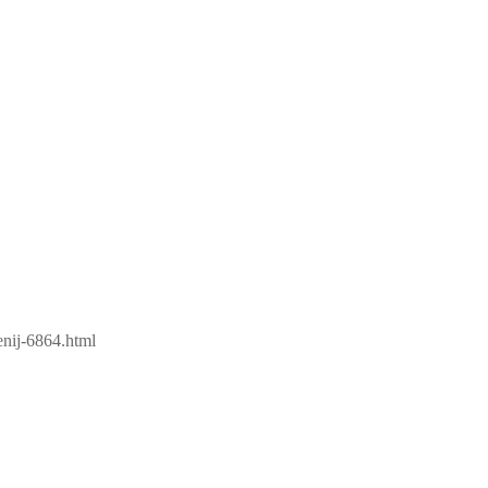
enij-6864.html