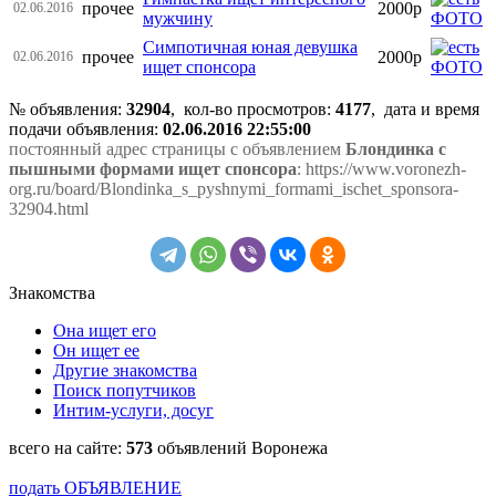
прочее
2000р
02.06.2016
мужчину
Симпотичная юная девушка
прочее
2000р
02.06.2016
ищет спонсора
№ объявления:
32904
, кол-во просмотров
:
4177
, дата и время
подачи объявления:
02.06.2016 22:55:00
постоянный адрес страницы с объявлением
Блондинка с
пышными формами ищет спонсора
: https://www.voronezh-
org.ru/board/Blondinka_s_pyshnymi_formami_ischet_sponsora-
32904.html
Знакомства
Она ищет его
Он ищет ее
Другие знакомства
Поиск попутчиков
Интим-услуги, досуг
всего на сайте:
573
объявлений Воронежа
подать ОБЪЯВЛЕНИЕ