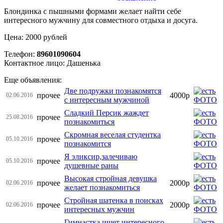
Блондинка с пышными формами желает найти себе
интересного мужчину для совместного отдыха и досуга.
Цена: 2000 рублей
Телефон:
89601090604
Контактное лицо: Дашенька
Еще объявления:
Две подружки познакомятся
прочее
4000р
02.06.2016
с интересным мужчиной
Сладкий Персик жаждет
прочее
25.08.2016
познакомиться
Cкромная веселая студентка
прочее
05.10.2016
познакомится
Я эликсир,залечиваю
прочее
05.10.2016
душевные раны
Высокая стройная девушка
прочее
2000р
02.06.2016
желает познакомиться
Стройная шатенка в поисках
прочее
2000р
02.06.2016
интересных мужчин
Гимнастка ищет интересного